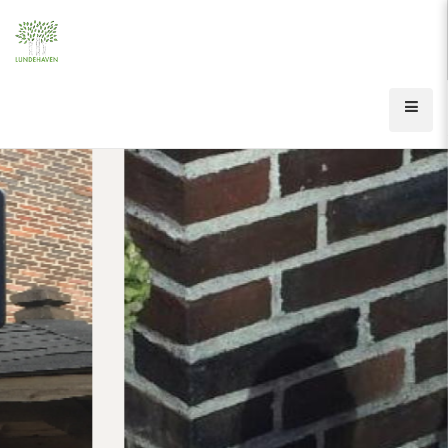
Gå
til
hovedindhold
Åbn
men