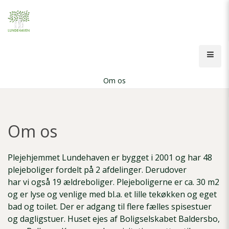
Gå
til
hovedindhold
Åbn
men
Om os
Brødkrumme
Om os
Plejehjemmet Lundehaven er bygget i 2001 og har 48
plejeboliger fordelt på 2 afdelinger. Derudover
har vi også 19 ældreboliger. Plejeboligerne er ca. 30 m2
og er lyse og venlige med bl.a. et lille tekøkken og eget
bad og toilet. Der er adgang til flere fælles spisestuer
og dagligstuer. Huset ejes af Boligselskabet Baldersbo,